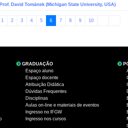
rof. David Tománek (Michigan State University, USA)
1
2
3
4
5
6
7
8
9
10
GRADUAÇÃO
P
Espaço aluno
Espaço docente
Atribuição Didática
Dúvidas Frequentes
Disciplinas
Aulas on-line e materiais de eventos
Ingresso no IFGW
o
Ingresso nos cursos