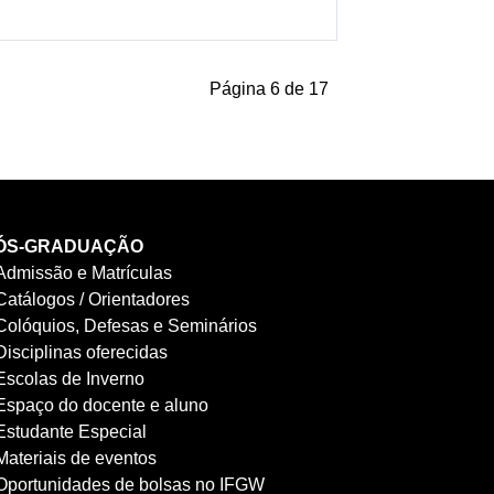
Página 6 de 17
ÓS-GRADUAÇÃO
Admissão e Matrículas
Catálogos / Orientadores
Colóquios, Defesas e Seminários
Disciplinas oferecidas
Escolas de Inverno
Espaço do docente e aluno
Estudante Especial
Materiais de eventos
Oportunidades de bolsas no IFGW