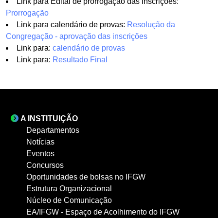
Link para Edital de prorrogação das inscrições:
Prorrogação
Link para calendário de provas:
Resolução da
Congregação - aprovação das inscrições
Link para:
calendário de provas
Link para:
Resultado Final
A INSTITUIÇÃO
Departamentos
Notícias
Eventos
Concursos
Oportunidades de bolsas no IFGW
Estrutura Organizacional
Núcleo de Comunicação
EA/IFGW - Espaço de Acolhimento do IFGW