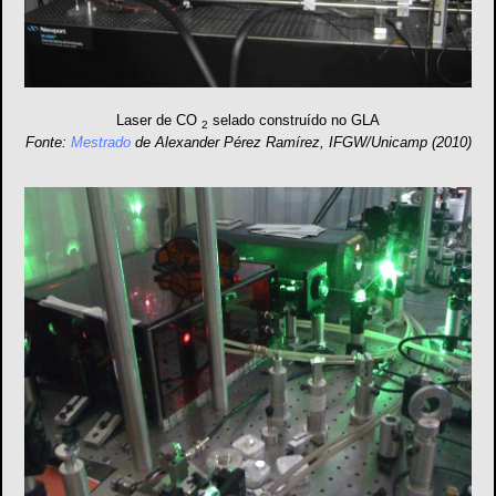
Laser de CO
selado construído no GLA
2
Fonte:
Mestrado
de Alexander Pérez Ramírez, IFGW/Unicamp (2010)