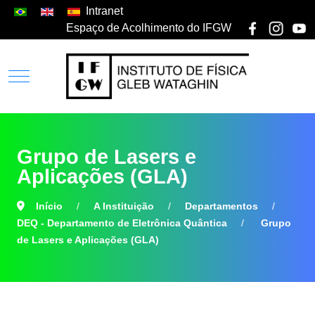
Intranet
Espaço de Acolhimento do IFGW
Grupo de Lasers e
Aplicações (GLA)
Início
A Instituição
Departamentos
DEQ - Departamento de Eletrônica Quântica
Grupo
de Lasers e Aplicações (GLA)