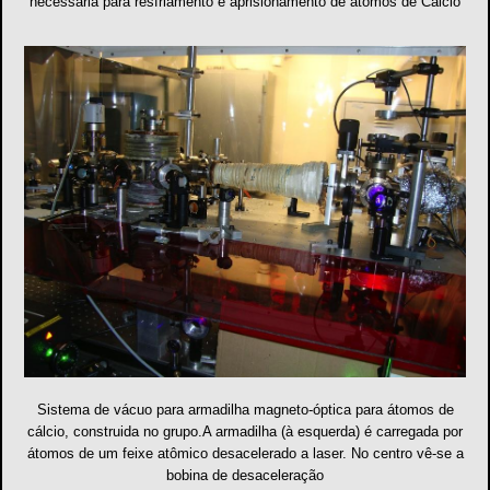
necessária para resfriamento e aprisionamento de átomos de Cálcio
Sistema de vácuo para armadilha magneto-óptica para átomos de
cálcio, construida no grupo.A armadilha (à esquerda) é carregada por
átomos de um feixe atômico desacelerado a laser. No centro vê-se a
bobina de desaceleração