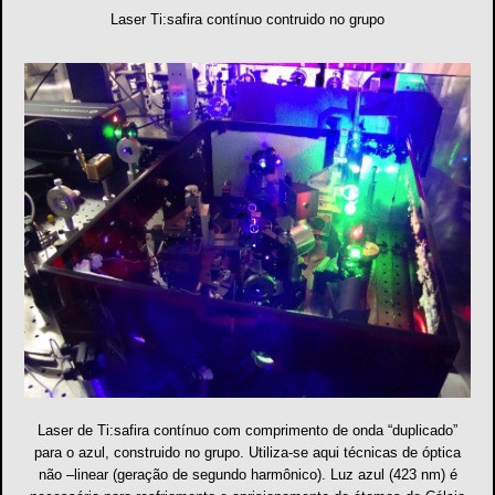
Laser Ti:safira contínuo contruido no grupo
Laser de Ti:safira contínuo com comprimento de onda “duplicado”
para o azul, construido no grupo. Utiliza-se aqui técnicas de óptica
não –linear (geração de segundo harmônico). Luz azul (423 nm) é