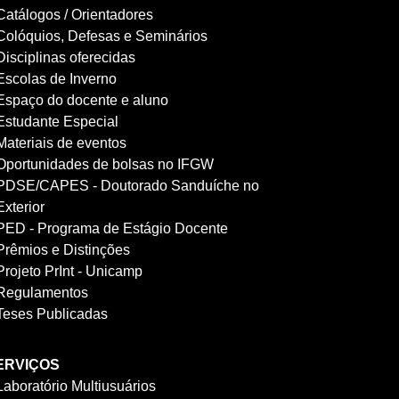
Catálogos / Orientadores
Colóquios, Defesas e Seminários
Disciplinas oferecidas
Escolas de Inverno
Espaço do docente e aluno
Estudante Especial
Materiais de eventos
Oportunidades de bolsas no IFGW
PDSE/CAPES - Doutorado Sanduíche no
Exterior
PED - Programa de Estágio Docente
Prêmios e Distinções
Projeto PrInt - Unicamp
Regulamentos
Teses Publicadas
ERVIÇOS
Laboratório Multiusuários