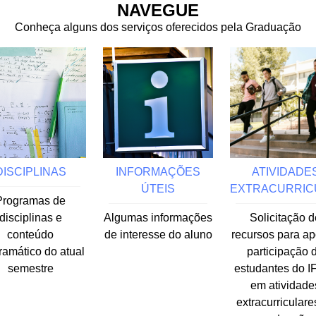
NAVEGUE
Conheça alguns dos serviços oferecidos pela Graduação
DISCIPLINAS
INFORMAÇÕES
ATIVIDADE
ÚTEIS
EXTRACURRIC
Programas de
disciplinas e
Algumas informações
Solicitação d
conteúdo
de interesse do aluno
recursos para ap
ramático do atual
participação 
semestre
estudantes do 
em atividade
extracurriculare