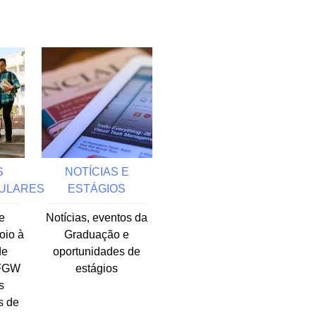
S
NOTÍCIAS E
ULARES
ESTÁGIOS
e
Notícias, eventos da
oio à
Graduação e
de
oportunidades de
IFGW
estágios
s
s de