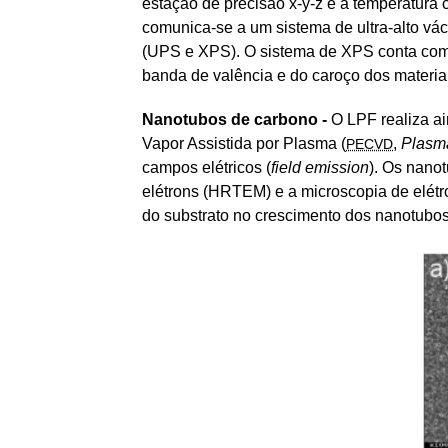
estação de precisão x-y-z e a temperatura
comunica-se a um sistema de ultra-alto vácu
(UPS e XPS). O sistema de XPS conta com l
banda de valência e do caroço dos materia
Nanotubos de carbono -
O LPF realiza a
Vapor Assistida por Plasma (
,
Plasm
PECVD
campos elétricos (
field emission
). Os nano
elétrons (HRTEM) e a microscopia de elétr
do substrato no crescimento dos nanotubos