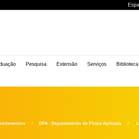
Espa
duação
Pesquisa
Extensão
Serviços
Biblioteca
partamentos
DFA - Departamento de Física Aplicada
L