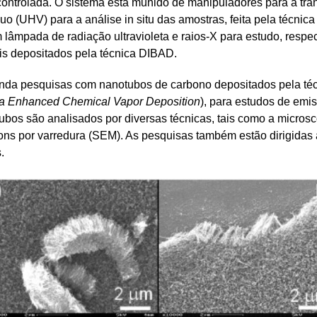
 controlada. O sistema está munido de manipuladores para a tr
o (UHV) para a análise in situ das amostras, feita pela técnica
âmpada de radiação ultravioleta e raios-X para estudo, respect
is depositados pela técnica DIBAD.
inda pesquisas com nanotubos de carbono depositados pela t
a Enhanced Chemical Vapor Deposition
), para estudos de emi
tubos são analisados por diversas técnicas, tais como a microsc
ons por varredura (SEM). As pesquisas também estão dirigidas 
.