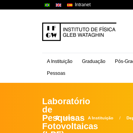
Intranet
A Instituição
Graduação
Pós-Gra
Pessoas
Laboratório
de
Pesquisas
Início
A Instituição
De
Fotovoltaicas