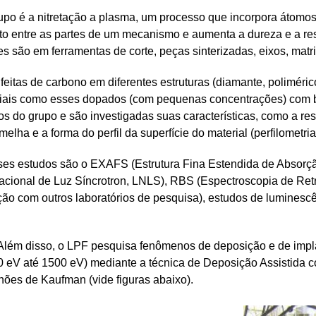
o é a nitretação a plasma, um processo que incorpora átomos d
rito entre as partes de um mecanismo e aumenta a dureza e a res
s são em ferramentas de corte, peças sinterizadas, eixos, matr
eitas de carbono em diferentes estruturas (diamante, polimérico,
riais como esses dopados (com pequenas concentrações) com bor
os do grupo e são investigadas suas características, como a res
melha e a forma do perfil da superfície do material (perfilometria
es estudos são o EXAFS (Estrutura Fina Estendida de Absorção
 Nacional de Luz Síncrotron, LNLS), RBS (Espectroscopia de Ret
ção com outros laboratórios de pesquisa), estudos de luminesc
lém disso, o LPF pesquisa fenômenos de deposição e de implan
10 eV até 1500 eV) mediante a técnica de Deposição Assistida c
nhões de Kaufman (vide figuras abaixo).