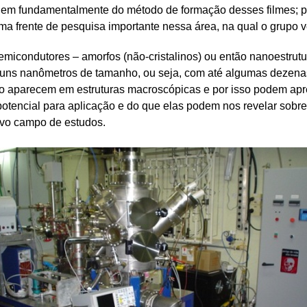
dem fundamentalmente do método de formação desses filmes; po
 frente de pesquisa importante nessa área, na qual o grupo 
emicondutores – amorfos (não-cristalinos) ou então nanoestrut
guns nanômetros de tamanho, ou seja, com até algumas dezena
o aparecem em estruturas macroscópicas e por isso podem apre
 potencial para aplicação e do que elas podem nos revelar so
tivo campo de estudos.