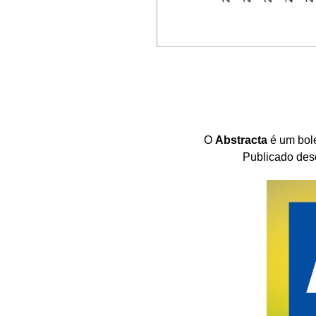
O
Abstracta
é um bole
Publicado desd