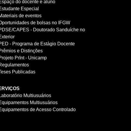
Espaço do docente e aluno
Estudante Especial
Materiais de eventos
Oportunidades de bolsas no IFGW
PDSE/CAPES - Doutorado Sanduíche no
Exterior
PED - Programa de Estágio Docente
Prêmios e Distinções
Projeto PrInt - Unicamp
Regulamentos
Teses Publicadas
ERVIÇOS
Laboratório Multiusuários
Equipamentos Multiusuários
Equipamentos de Acesso Controlado