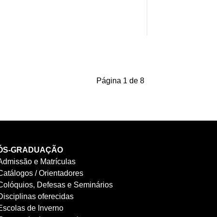
Página 1 de 8
ÓS-GRADUAÇÃO
Admissão e Matrículas
Catálogos / Orientadores
Colóquios, Defesas e Seminários
Disciplinas oferecidas
Escolas de Inverno