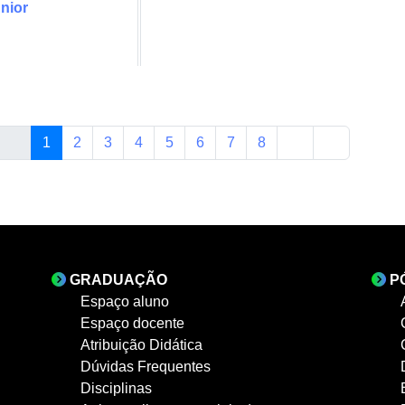
unior
1
2
3
4
5
6
7
8
GRADUAÇÃO
P
Espaço aluno
Espaço docente
Atribuição Didática
Dúvidas Frequentes
Disciplinas