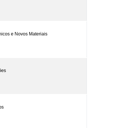
icos e Novos Materiais
ões
os