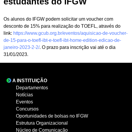
estudantes do IFGW
Os alunos do IFGW podem solicitar um voucher com
desconto de 15% para realização do TOEFL, através do
link:
https://www.gcub.org.br/eventos/aquisicao-de-voucher-
de-15-para-o-toefl-ibt-e-toefl-ibt-home-edition-edicao-de-
janeiro-2023-2-2/
. O prazo para inscrição vai até o dia
31/01/2023.
A INSTITUIÇÃO
Departamentos
Notícias
Eventos
Concursos
Oportunidades de bolsas no IFGW
Estrutura Organizacional
Núcleo de Comunicação