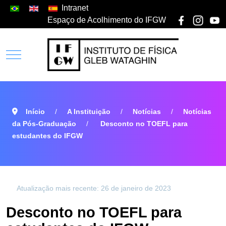
Intranet
Espaço de Acolhimento do IFGW
Início
A Instituição
Notícias
Notícias
da Pós-Graduação
Desconto no TOEFL para
estudantes do IFGW
Atualização mais recente: 26 de janeiro de 2023
Desconto no TOEFL para