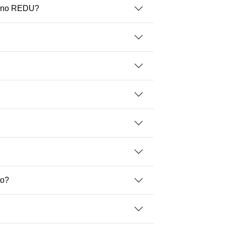
a) no REDU?
to?