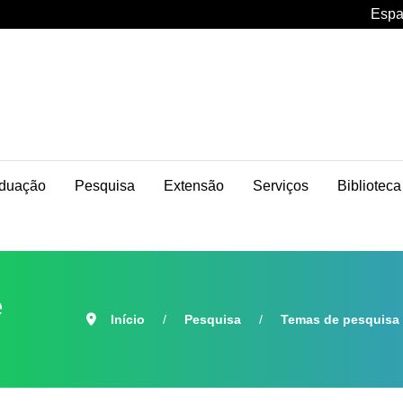
Espa
duação
Pesquisa
Extensão
Serviços
Biblioteca
e
Início
Pesquisa
Temas de pesquisa