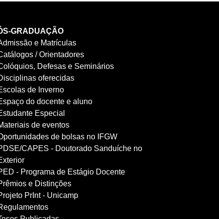
ÓS-GRADUAÇÃO
Admissão e Matrículas
Catálogos / Orientadores
Colóquios, Defesas e Seminários
Disciplinas oferecidas
Escolas de Inverno
Espaço do docente e aluno
Estudante Especial
Materiais de eventos
Oportunidades de bolsas no IFGW
PDSE/CAPES - Doutorado Sanduíche no
Exterior
PED - Programa de Estágio Docente
Prêmios e Distinções
Projeto PrInt - Unicamp
Regulamentos
Teses Publicadas