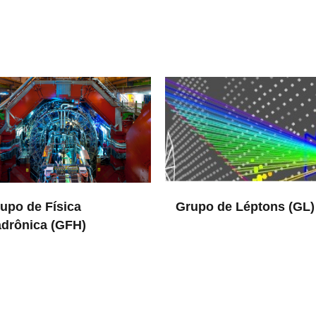
upo de Física
Grupo de Léptons (GL)
drônica (GFH)
in DRCC
CC