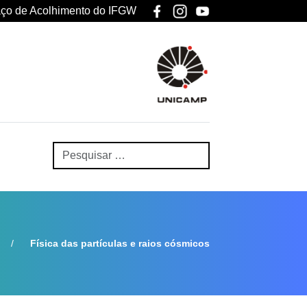
ço de Acolhimento do IFGW
Física das partículas e raios cósmicos