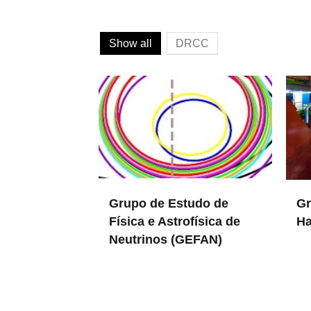
Show all
DRCC
Grupo de Estudo de
Gr
Física e Astrofísica de
Ha
Neutrinos (GEFAN)
in DR
in DRCC