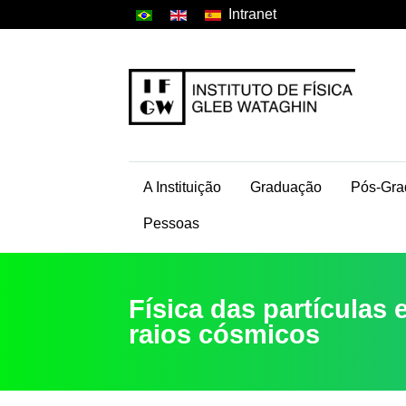
Intranet
A Instituição
Graduação
Pós-Gra
Pessoas
Física das partículas 
raios cósmicos