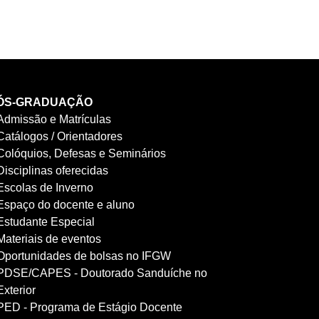
ÓS-GRADUAÇÃO
Admissão e Matrículas
Catálogos / Orientadores
Colóquios, Defesas e Seminários
Disciplinas oferecidas
Escolas de Inverno
Espaço do docente e aluno
Estudante Especial
Materiais de eventos
Oportunidades de bolsas no IFGW
PDSE/CAPES - Doutorado Sanduíche no
Exterior
PED - Programa de Estágio Docente