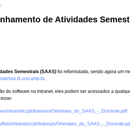
3
hamento de Atividades Semestr
idades Semestrais (SAAS)
foi reformulado, sendo agora um 
sistemas.ifi.unicamp.br
.
ão do software na Intranet, eles podem ser acessados a qualq
cesse:
/files/intranet/ccjdr/tutoriais/Orientaes_do_SAAS_-_Discente.pdf
es/files/intranet/ccjdr/tutoriais/Orientaes_do_SAAS_-_Docente.pd