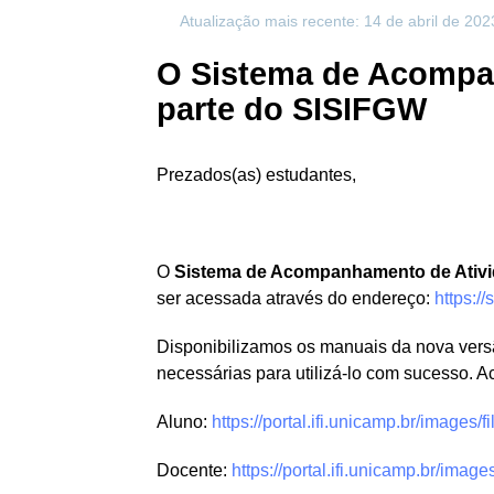
Atualização mais recente: 14 de abril de 202
O Sistema de Acompan
parte do SISIFGW
Prezados(as) estudantes,
O
Sistema de Acompanhamento de Ativ
ser acessada através do endereço:
https://
Disponibilizamos os manuais da nova vers
necessárias para utilizá-lo com sucesso. A
Aluno:
https://portal.ifi.unicamp.br/images
Docente:
https://portal.ifi.unicamp.br/imag