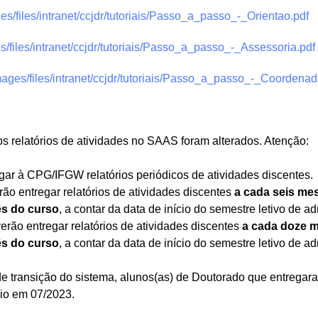
ages/files/intranet/ccjdr/tutoriais/Passo_a_passo_-_Orientao.pdf
ges/files/intranet/ccjdr/tutoriais/Passo_a_passo_-_Assessoria.pdf
/images/files/intranet/ccjdr/tutoriais/Passo_a_passo_-_Coordenad
 relatórios de atividades no SAAS foram alterados. Atenção:
egar à CPG/IFGW relatórios periódicos de atividades discentes.
ão entregar relatórios de atividades discentes
a cada seis me
ês do curso
, a contar da data de início do semestre letivo de 
erão entregar relatórios de atividades discentes
a cada doze 
ês do curso
, a contar da data de início do semestre letivo de 
transição do sistema, alunos(as) de Doutorado que entregaram 
rio em 07/2023.