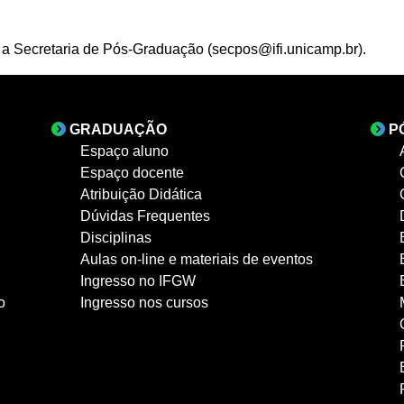
 a Secretaria de Pós-Graduação (
secpos@ifi.unicamp.br
).
GRADUAÇÃO
P
Espaço aluno
Espaço docente
Atribuição Didática
Dúvidas Frequentes
Disciplinas
Aulas on-line e materiais de eventos
Ingresso no IFGW
o
Ingresso nos cursos