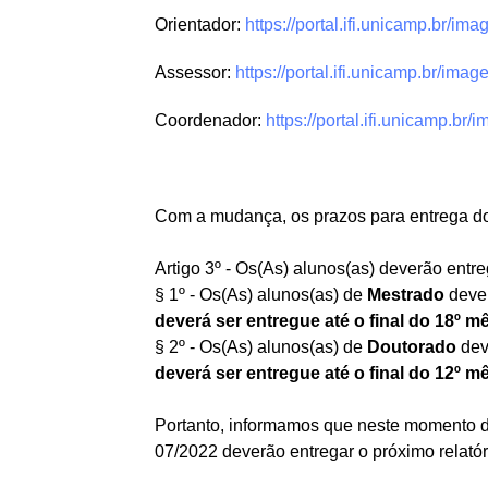
Orientador:
https://portal.ifi.unicamp.br/im
Assessor:
https://portal.ifi.unicamp.br/ima
Coordenador:
https://portal.ifi.unicamp.br
Com a mudança, os prazos para entrega dos
Artigo 3º - Os(As) alunos(as) deverão entr
§ 1º - Os(As) alunos(as) de
Mestrado
dever
deverá ser entregue até o final do 18º m
§ 2º - Os(As) alunos(as) de
Doutorado
dev
deverá ser entregue até o final do 12º m
Portanto, informamos que neste momento de 
07/2022 deverão entregar o próximo relató