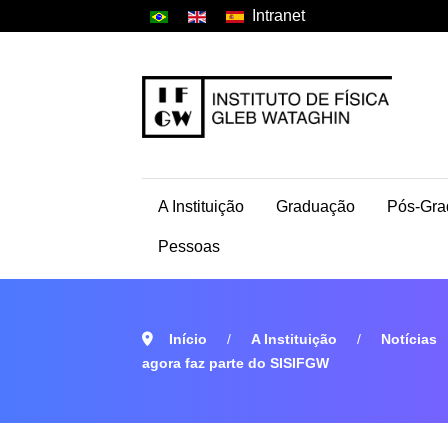
Intranet
A Instituição
Graduação
Pós-Gra
Pessoas
Início
A Instituição
Notícias
agora faz parte do SISIFGW