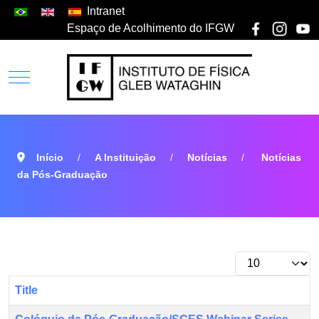
Intranet
Espaço de Acolhimento do IFGW
Início
A Instituição
Notícias
Notícias
da Pós-Graduação
Title