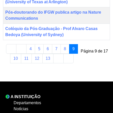
(University of Texas at Arlington)
Pós-doutorando do IFGW publica artigo na Nature
Communications
Colóquio da Pós-Graduação - Prof Alvaro Casas
Bedoya (University of Sydney)
4
5
6
7
8
9
Página 9 de 17
10
11
12
13
A INSTITUIÇÃO
Departamentos
Notícias