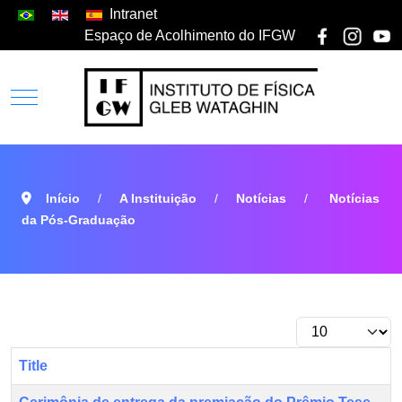
Intranet
Espaço de Acolhimento do IFGW
Início
A Instituição
Notícias
Notícias
da Pós-Graduação
Title