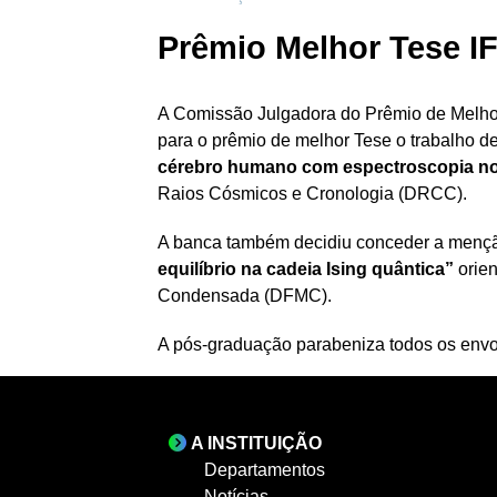
Prêmio Melhor Tese I
A Comissão Julgadora do Prêmio de Melhor
para o prêmio de melhor Tese o trabalho d
cérebro humano com espectroscopia no
Raios Cósmicos e Cronologia (DRCC).
A banca também decidiu conceder a mençã
equilíbrio na cadeia Ising quântica”
orie
Condensada (DFMC).
A pós-graduação parabeniza todos os envol
A INSTITUIÇÃO
Departamentos
Notícias