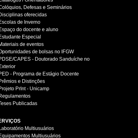
Colóquios, Defesas e Seminários
Disciplinas oferecidas
Escolas de Inverno
Espaço do docente e aluno
Estudante Especial
Materiais de eventos
Oportunidades de bolsas no IFGW
PDSE/CAPES - Doutorado Sanduíche no
Exterior
PED - Programa de Estágio Docente
Prêmios e Distinções
Projeto PrInt - Unicamp
Regulamentos
Teses Publicadas
ERVIÇOS
Laboratório Multiusuários
Equipamentos Multiusuários