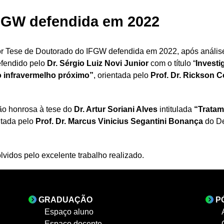
FGW defendida em 2022
 Tese de Doutorado do IFGW defendida em 2022, após análise d
efendido pelo
Dr. Sérgio Luiz Novi Junior
com o título “
Investi
 infravermelho próximo”
, orientada pelo
Prof. Dr. Rickson 
o honrosa à tese do
Dr. Artur Soriani Alves
intitulada
“Tratam
ntada pelo
Prof. Dr. Marcus Vinicius Segantini Bonança
do De
vidos pelo excelente trabalho realizado.
GRADUAÇÃO
P
Espaço aluno
Espaço docente