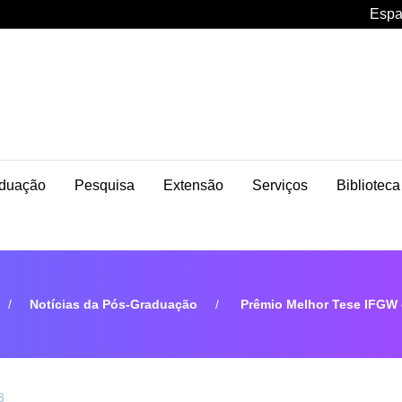
Espa
duação
Pesquisa
Extensão
Serviços
Biblioteca
Notícias da Pós-Graduação
Prêmio Melhor Tese IFGW 
3