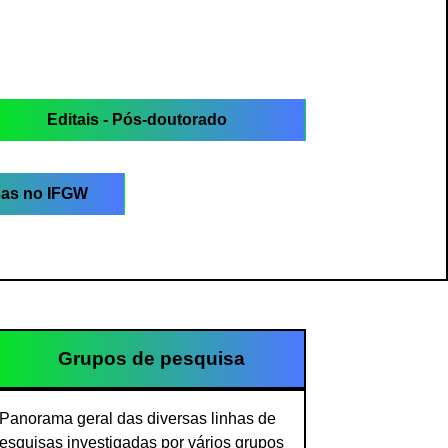
Editais - Pós-doutorado
sas no IFGW
Grupos de pesquisa
Panorama geral das diversas linhas de
esquisas investigadas por vários grupos