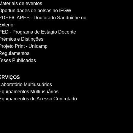
Materiais de eventos
Oportunidades de bolsas no IFGW
PDSE/CAPES - Doutorado Sanduíche no
Exterior
PED - Programa de Estágio Docente
Prêmios e Distinções
Projeto PrInt - Unicamp
Regulamentos
Teses Publicadas
ERVIÇOS
Laboratório Multiusuários
Equipamentos Multiusuários
Equipamentos de Acesso Controlado