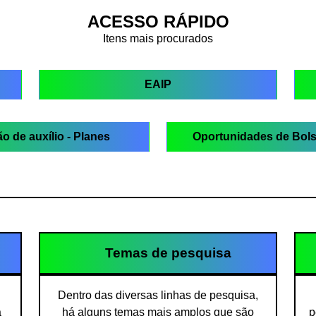
ACESSO RÁPIDO
Itens mais procurados
EAIP
ão de auxílio - Planes
Oportunidades de Bol
Temas de pesquisa
Dentro das diversas linhas de pesquisa,
a
há alguns temas mais amplos que são
p