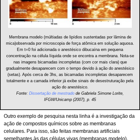
Membrana modelo (múltiadas de lipídios sustentadas por lâmina de
mica)observada por microscopia de força atômica em solução aquosa.
Em t=0 foi adicionada o anestésico dibucaína em pequena
concentração na célula líquida onde se encontra a membrana. Nota-se
nas imagens bicamadas incompletas (com cor mais clara) que
gradualmente desaparecem com o tempo devido à ação do anestésico
(setas). Após cerca de 3hs, as bicamadas incompletas desaparecem
totalmente e a camada inferior já exibe sinais de desestruturação pela
ação do anestésico.
Fonte:
Dissertação de mestrado
de Gabriela Simone Lorite,
IFGW/Unicamp (2007), p. 45
Outro exemplo de pesquisa nesta linha é a investigação da
ação de compostos químicos sobre as membranas
celulares. Para isso, são feitas membranas artificiais
semelhantes às das células vivas (membranas modelo),