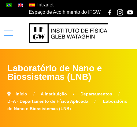
Intranet
Espaço de Acolhimento do IFGW
Laboratório de Nano e
Biossistemas (LNB)
Início
A Instituição
Departamentos
DFA - Departamento de Física Aplicada
Laboratório
de Nano e Biossistemas (LNB)