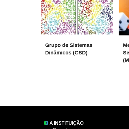
Grupo de Sistemas
Me
Dinâmicos (GSD)
Si
(
in DFMC
in DF
A INSTITUIÇÃO