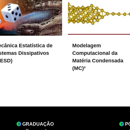
cânica Estatística de
Modelagem
stemas Dissipativos
Computacional da
MESD)
Matéria Condensada
(MC)²
MC
in DFMC
GRADUAÇÃO
P