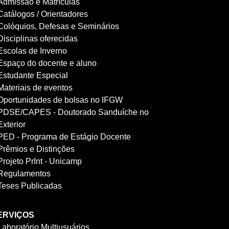
Admissão e Matrículas
Catálogos / Orientadores
Colóquios, Defesas e Seminários
Disciplinas oferecidas
Escolas de Inverno
Espaço do docente e aluno
Estudante Especial
Materiais de eventos
Oportunidades de bolsas no IFGW
PDSE/CAPES - Doutorado Sanduíche no
Exterior
PED - Programa de Estágio Docente
Prêmios e Distinções
Projeto PrInt - Unicamp
Regulamentos
Teses Publicadas
ERVIÇOS
Laboratório Multiusuários