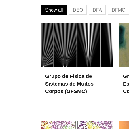
Show all
DEQ
DFA
DFMC
Grupo de Física de
Gr
Sistemas de Muitos
Es
Corpos (GFSMC)
Co
in DFMC
in DFA