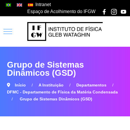
Intranet
Espaço de Acolhimento do IFGW
Grupo de Sistemas
Dinâmicos (GSD)
Início
A Instituição
Departamentos
DFMC - Departamento de Física da Matéria Condensada
Grupo de Sistemas Dinâmicos (GSD)