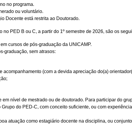
luno no programa.
nerado ou voluntário.
o Docente está restrita ao Doutorado.
ão no PED B ou C, a partir do 1º semestre de 2026, são os segui
do em cursos de pós-graduação da UNICAMP.
ós-graduação, sem atrasos:
de acompanhamento (com a devida apreciação do(a) orientador(
ção;
te em nível de mestrado ou de doutorado. Para participar do gru
no Grupo do PED-C, com conceito suficiente, ou com experiênc
a atuação como estagiário docente na disciplina, ou conjunto d