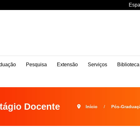
Espa
duação
Pesquisa
Extensão
Serviços
Biblioteca
tágio Docente
Início
Pós-Graduaç