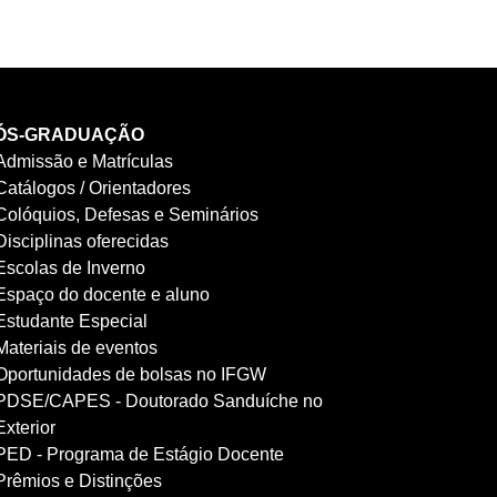
ÓS-GRADUAÇÃO
Admissão e Matrículas
Catálogos / Orientadores
Colóquios, Defesas e Seminários
Disciplinas oferecidas
Escolas de Inverno
Espaço do docente e aluno
Estudante Especial
Materiais de eventos
Oportunidades de bolsas no IFGW
PDSE/CAPES - Doutorado Sanduíche no
Exterior
PED - Programa de Estágio Docente
Prêmios e Distinções