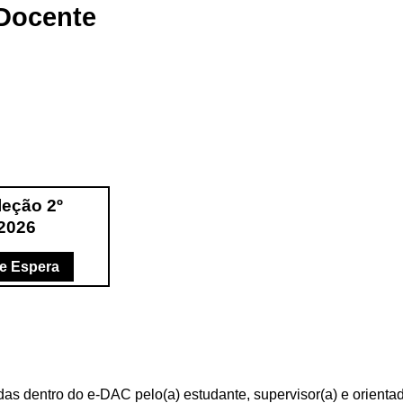
Docente
leção 2º
2026
de Espera
as dentro do e-DAC pelo(a) estudante, supervisor(a) e orient