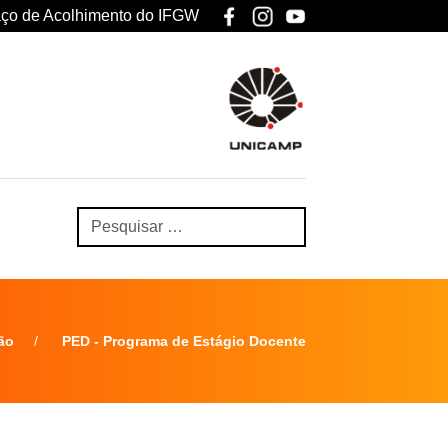
ço de Acolhimento do IFGW
ão
PED - Programa de Estágio Docente