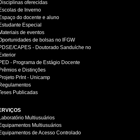
Disciplinas oferecidas
Escolas de Inverno
Espaço do docente e aluno
Estudante Especial
Materiais de eventos
Oportunidades de bolsas no IFGW
PDSE/CAPES - Doutorado Sanduíche no
Exterior
PED - Programa de Estágio Docente
Prêmios e Distinções
Projeto PrInt - Unicamp
Regulamentos
Teses Publicadas
ERVIÇOS
Laboratório Multiusuários
Equipamentos Multiusuários
Equipamentos de Acesso Controlado