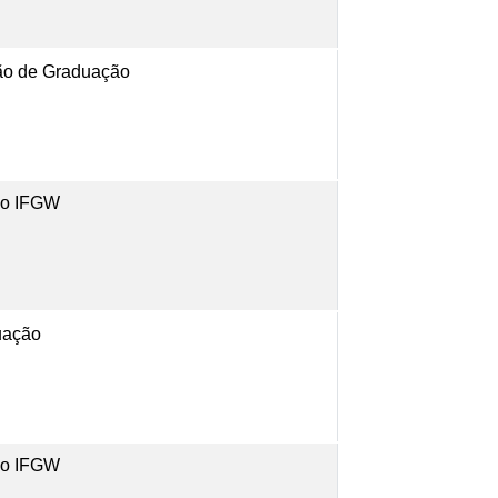
ão de Graduação
 do IFGW
uação
 do IFGW