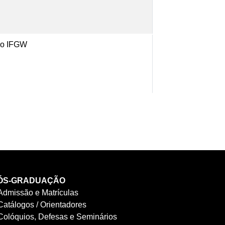
 do IFGW
ÓS-GRADUAÇÃO
Admissão e Matrículas
Catálogos / Orientadores
Colóquios, Defesas e Seminários