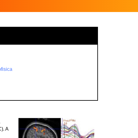
ofisica
a
). A