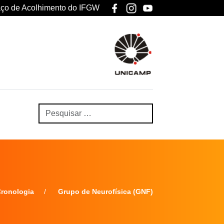
ço de Acolhimento do IFGW
Cronologia
Grupo de Neurofísica (GNF)