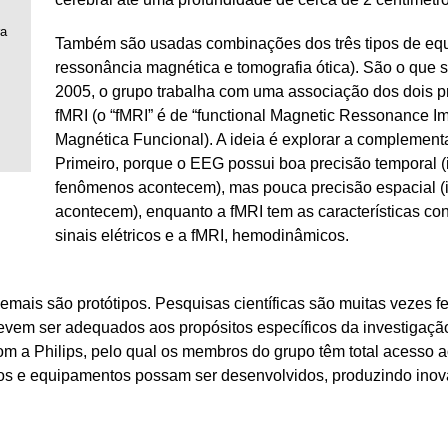
ra
Também são usadas combinações dos três tipos de equi
ressonância magnética e tomografia ótica). São o que
2005, o grupo trabalha com uma associação dos dois
fMRI (o “fMRI” é de “functional Magnetic Ressonance 
Magnética Funcional). A ideia é explorar a complemen
Primeiro, porque o EEG possui boa precisão temporal
fenômenos acontecem), mas pouca precisão espacial (i
acontecem), enquanto a fMRI tem as características co
sinais elétricos e a fMRI, hemodinâmicos.
is são protótipos. Pesquisas científicas são muitas vezes fe
 devem ser adequados aos propósitos específicos da investigaç
m a Philips, pelo qual os membros do grupo têm total acesso 
s e equipamentos possam ser desenvolvidos, produzindo inov