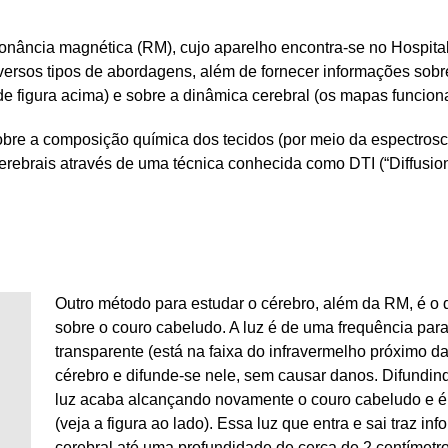
nância magnética (RM), cujo aparelho encontra-se no Hospital
iversos tipos de abordagens, além de fornecer informações sobr
e figura acima) e sobre a dinâmica cerebral (os mapas funciona
bre a composição química dos tecidos (por meio da espectrosc
erebrais através de uma técnica conhecida como DTI (“Diffusio
Outro método para estudar o cérebro, além da RM, é o da
sobre o couro cabeludo. A luz é de uma frequência para
transparente (está na faixa do infravermelho próximo da 
cérebro e difunde-se nele, sem causar danos. Difundin
luz acaba alcançando novamente o couro cabeludo e é 
(veja a figura ao lado). Essa luz que entra e sai traz i
cerebral até uma profundidade de cerca de 2 centímetros