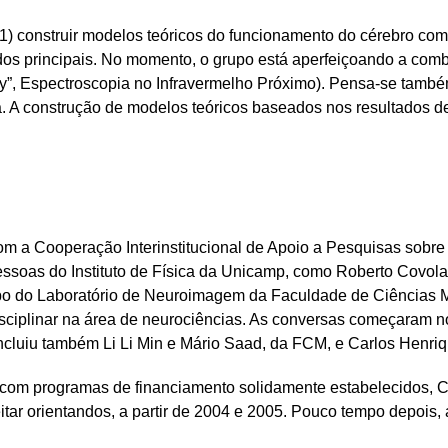
1) construir modelos teóricos do funcionamento do cérebro com
dos principais. No momento, o grupo está aperfeiçoando a com
y”, Espectroscopia no Infravermelho Próximo). Pensa-se també
a. A construção de modelos teóricos baseados nos resultados 
com a Cooperação Interinstitucional de Apoio a Pesquisas sob
essoas do Instituto de Física da Unicamp, como Roberto Covola
upo do Laboratório de Neuroimagem da Faculdade de Ciências
isciplinar na área de neurociências. As conversas começaram n
luiu também Li Li Min e Mário Saad, da FCM, e Carlos Henrique 
com programas de financiamento solidamente estabelecidos, Co
itar orientandos, a partir de 2004 e 2005. Pouco tempo depois, 