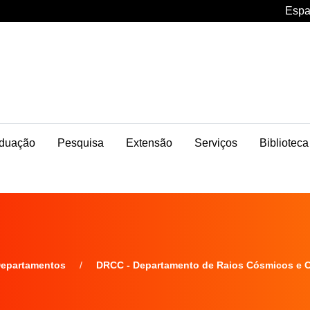
Espa
duação
Pesquisa
Extensão
Serviços
Biblioteca
epartamentos
DRCC - Departamento de Raios Cósmicos e 