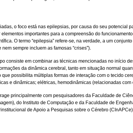
as, o foco está nas epilepsias, por causa do seu potencial para
r elementos importantes para a compreensão do funcionamento 
ntífica. O termo “epilepsia” refere-se, na verdade, a um conjun
ue nem sempre incluem as famosas “crises”).
upo consiste em combinar as técnicas mencionadas no início de
 informações da dinâmica cerebral, tanto em situação normal qu
, o que possibilita múltiplas formas de interação com o tecido cer
icas e dinâmicas; elétricas, hemodinâmicas (relacionadas com 
nterage principalmente com pesquisadores da Faculdade de Ciê
magem), do Instituto de Computação e da Faculdade de Engenha
erinstitucional de Apoio a Pesquisas sobre o Cérebro (CInAPCe