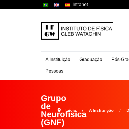
Intranet
A Instituição
Graduação
Pós-Gra
Pessoas
Grupo
de
Início
A Instituição
D
Neurofísica
(GNF)