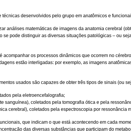
 técnicas desenvolvidos pelo grupo em anatômicos e funcionai
zar análises matemáticas de imagens da anatomia cerebral (o
mo se pode distinguir as diversas situações patológicas – ou s
ral é acompanhar os processos dinâmicos que ocorrem no cérebr
ordagens estão interligadas: por exemplo, as imagens anatômic
entos usados são capazes de obter três tipos de sinais (ou sej
tados pela eletroencefalografia;
e sanguínea), coletados pela tomografia ótica e pela ressonânc
ica cerebral), coletados pela espectroscopia por ressonância 
funcionais, que indicam o que está acontecendo em cada mome
ncentração das diversas substâncias que participam do metabol