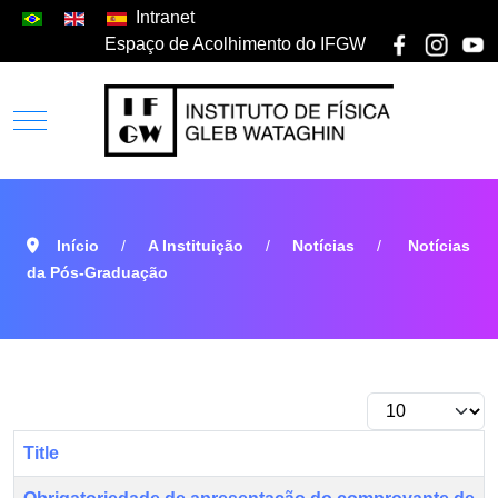
Intranet
Espaço de Acolhimento do IFGW
Início
A Instituição
Notícias
Notícias
da Pós-Graduação
Title