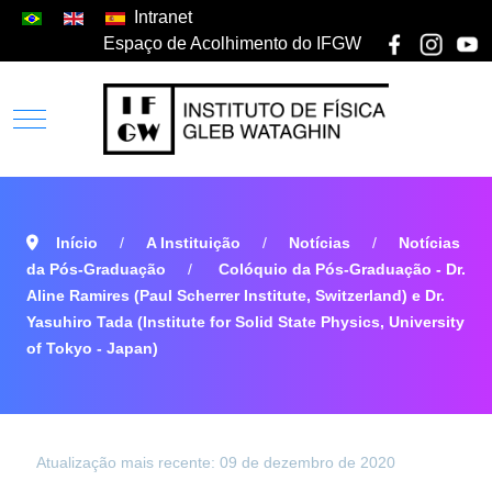
Intranet
Espaço de Acolhimento do IFGW
Início
A Instituição
Notícias
Notícias
da Pós-Graduação
Colóquio da Pós-Graduação - Dr.
Aline Ramires (Paul Scherrer Institute, Switzerland) e Dr.
Yasuhiro Tada (Institute for Solid State Physics, University
of Tokyo - Japan)
Atualização mais recente: 09 de dezembro de 2020