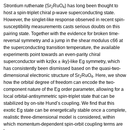
Strontium ruthenate (Sr
RuO
) has long been thought to
2
4
host a spin-triplet chiral p-wave superconducting state.
However, the singlet-like response observed in recent spin-
susceptibility measurements casts serious doubts on this
pairing state. Together with the evidence for broken time-
reversal symmetry and a jump in the shear modulus c66 at
the superconducting transition temperature, the available
experiments point towards an even-parity chiral
superconductor with kz(kx ± iky)-like Eg symmetry, which
has consistently been dismissed based on the quasi-two-
dimensional electronic structure of Sr
RuO
. Here, we show
2
4
how the orbital degree of freedom can encode the two-
component nature of the Eg order parameter, allowing for a
local orbital-antisymmetric spin-triplet state that can be
stabilized by on-site Hund’s coupling. We find that this
exotic Eg state can be energetically stable once a complete,
realistic three-dimensional model is considered, within
which momentum-dependent spin-orbit coupling terms are