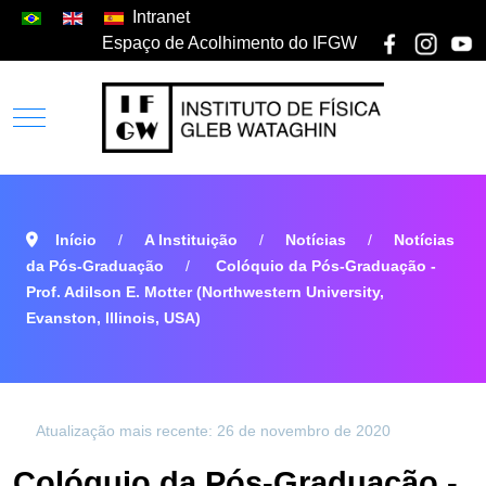
Intranet
Espaço de Acolhimento do IFGW
Início
A Instituição
Notícias
Notícias
da Pós-Graduação
Colóquio da Pós-Graduação -
Prof. Adilson E. Motter (Northwestern University,
Evanston, Illinois, USA)
Atualização mais recente: 26 de novembro de 2020
Colóquio da Pós-Graduação -