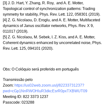
[3] J. D. Hart, Y. Zhang, R. Roy, and A. E. Motter,
Topological control of synchronization patterns: Trading
symmetry for stability, Phys. Rev. Lett. 122, 058301 (2019).
[4] Z. G. Nicolaou, D. Eroglu, and A. E. Motter, Multifaceted
dynamics of Janus oscillator networks, Phys. Rev. X 9,
011017 (2019).
[5] Z. G. Nicolaou, M. Sebek, I. Z. Kiss, and A. E. Motter,
Coherent dynamics enhanced by uncorrelated noise, Phys.
Rev. Lett. 125, 094101 (2020).
Obs: O Colóquio será proferido em português
Transmissão pelo
Zoom:
https://us02web.zoom.us/j/82233731237?
pwd=cGp1NnRWOHluR3dkcEsrR0pxTXBWUT09
Meeting ID: 822 3373 1237
Passcode: 023288