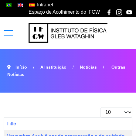
Intranet
Espaço de Acolhimento do IFGW
Início
A Instituição
Notícias
Outras
Notícias
Title