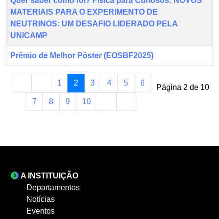
Quer saber como foi? Física para Curiosos: NOVOS
MATERIAIS PARA O EXPERIMENTO DE
NEUTRINOS: UM DESAFIO LIDERADO PELA
UNICAMP
Prêmio de Melhor Pôster (EOSBF2025)
1
2
3
4
5
6
Página 2 de 10
7
8
9
10
A INSTITUIÇÃO
Departamentos
Notícias
Eventos