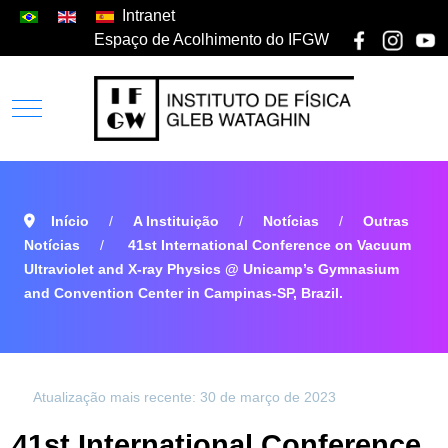
Intranet
Espaço de Acolhimento do IFGW
Início
A Instituição
Notícias
Outras
Notícias
41st International Conference on Vacuum
Ultraviolet and X-ray Physics @ Unicamp’s Gymnasium
and Convention Center in Campinas-SP, Brazil.
Atualização mais recente: 30 de março de 2023
41st International Conference