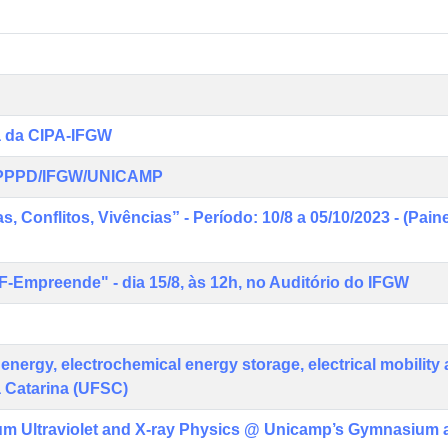
a da CIPA-IFGW
do PPPD/IFGW/UNICAMP
s, Conflitos, Vivências” - Período: 10/8 a 05/10/2023 - (Pai
Empreende" - dia 15/8, às 12h, no Auditório do IFGW
energy, electrochemical energy storage, electrical mobility
a Catarina (UFSC)
uum Ultraviolet and X-ray Physics @ Unicamp’s Gymnasium