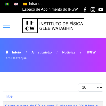
Intranet
Espaço de Acolhimento do IFGW
Início
A Instituição
Notícias
IFGW
em Destaque
Title