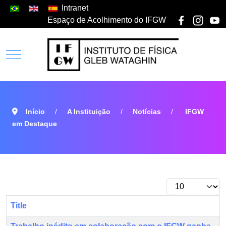
Intranet
Espaço de Acolhimento do IFGW
Início
A Instituição
Notícias
IFGW
em Destaque
Title