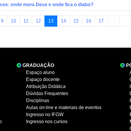
aces: onde mora Deus e onde fica o diabo?
9
10
11
12
13
14
15
16
17
GRADUAÇÃO
P
Espaço aluno
Espaço docente
Atribuição Didática
Dúvidas Frequentes
Disciplinas
Aulas on-line e materiais de eventos
Ingresso no IFGW
o
Ingresso nos cursos