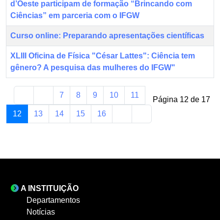
d’Oeste participam de formação “Brincando com
Ciências” em parceria com o IFGW
Curso online: Preparando apresentações científicas
XLIII Oficina de Física "César Lattes": Ciência tem
gênero? A pesquisa das mulheres do IFGW"
7
8
9
10
11
Página 12 de 17
12
13
14
15
16
A INSTITUIÇÃO
Departamentos
Notícias