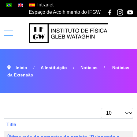
Intranet
Espaço de Acolhimento do IFGW
Início
A Instituição
Notícias
Notícias
da Extensão
Title