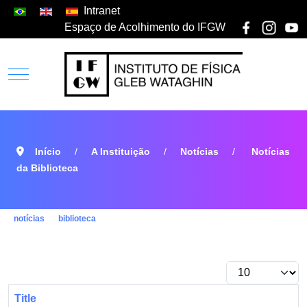
Intranet
Espaço de Acolhimento do IFGW
Início
A Instituição
Notícias
Notícias
da Biblioteca
notícias
biblioteca
Title