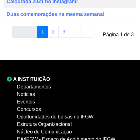
Calourada 2021 no Instagram!
Duas comemorações na mesma semana!
1
2
3
Página 1 de 3
A INSTITUIÇÃO
Departamentos
Notícias
Eventos
Concursos
Oportunidades de bolsas no IFGW
Estrutura Organizacional
Núcleo de Comunicação
EA/IFGW - Espaço de Acolhimento do IFGW