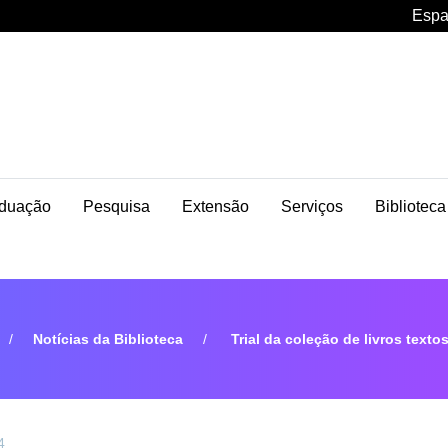
Espa
duação
Pesquisa
Extensão
Serviços
Biblioteca
Notícias da Biblioteca
Trial da coleção de livros text
4