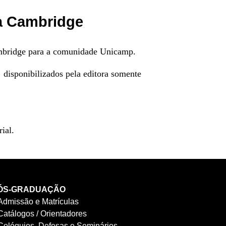
da Cambridge
Cambridge para a comunidade Unicamp.
 disponibilizados pela editora somente
ial.
ÓS-GRADUAÇÃO
Admissão e Matrículas
Catálogos / Orientadores
Colóquios, Defesas e Seminários