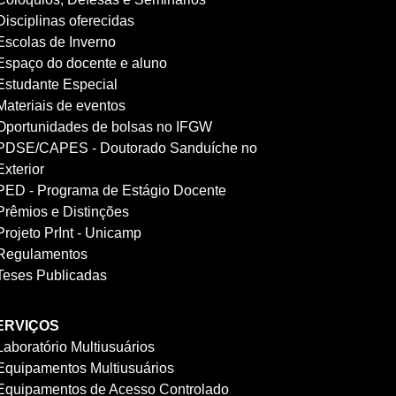
Disciplinas oferecidas
Escolas de Inverno
Espaço do docente e aluno
Estudante Especial
Materiais de eventos
Oportunidades de bolsas no IFGW
PDSE/CAPES - Doutorado Sanduíche no
Exterior
PED - Programa de Estágio Docente
Prêmios e Distinções
Projeto PrInt - Unicamp
Regulamentos
Teses Publicadas
ERVIÇOS
Laboratório Multiusuários
Equipamentos Multiusuários
Equipamentos de Acesso Controlado