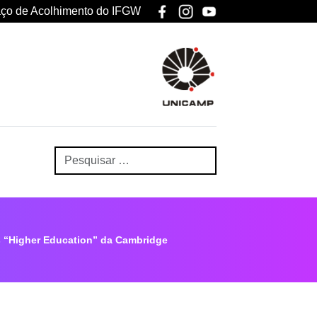
ço de Acolhimento do IFGW
os “Higher Education” da Cambridge