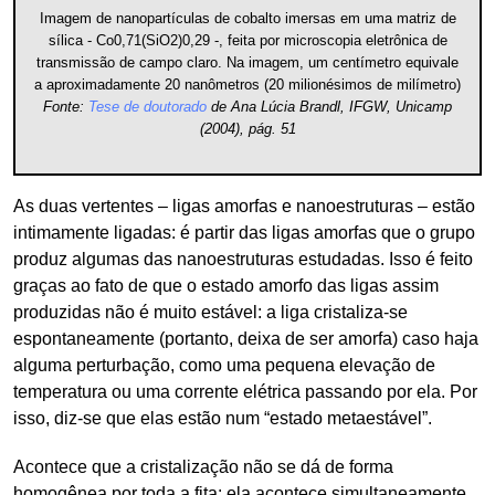
Imagem de nanopartículas de cobalto imersas em uma matriz de
sílica - Co0,71(SiO2)0,29 -, feita por microscopia eletrônica de
transmissão de campo claro. Na imagem, um centímetro equivale
a aproximadamente 20 nanômetros (20 milionésimos de milímetro)
Fonte:
Tese de doutorado
de Ana Lúcia Brandl, IFGW, Unicamp
(2004), pág. 51
As duas vertentes – ligas amorfas e nanoestruturas – estão
intimamente ligadas: é partir das ligas amorfas que o grupo
produz algumas das nanoestruturas estudadas. Isso é feito
graças ao fato de que o estado amorfo das ligas assim
produzidas não é muito estável: a liga cristaliza-se
espontaneamente (portanto, deixa de ser amorfa) caso haja
alguma perturbação, como uma pequena elevação de
temperatura ou uma corrente elétrica passando por ela. Por
isso, diz-se que elas estão num “estado metaestável”.
Acontece que a cristalização não se dá de forma
homogênea por toda a fita: ela acontece simultaneamente