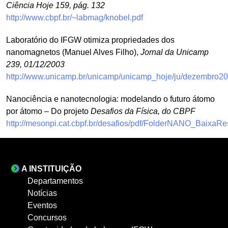
Ciência Hoje 159, pág. 132
http://www.cbpf.br/~labmag/knobel.pdf
Laboratório do IFGW otimiza propriedades dos
nanomagnetos (Manuel Alves Filho),
Jornal da Unicamp
239, 01/12/2003
http://www.unicamp.br/unicamp/unicamp_hoje/ju/dezembro20
Nanociência e nanotecnologia: modelando o futuro átomo
por átomo – Do projeto
Desafios da Física, do CBPF
http://mesonpi.cat.cbpf.br/desafios/pdf/FolderNANO_BaixaRe
A INSTITUIÇÃO
Departamentos
Notícias
Eventos
Concursos