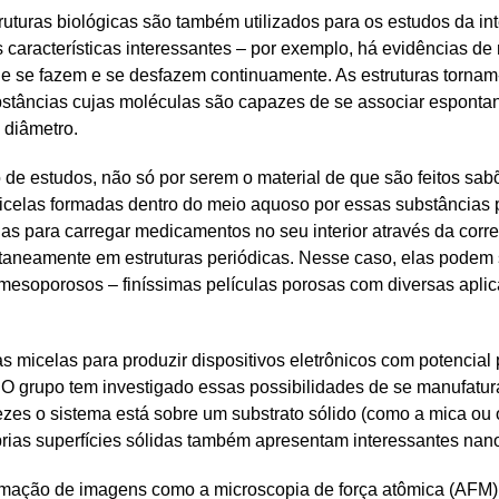
ras biológicas são também utilizados para os estudos da interf
s características interessantes – por exemplo, há evidências d
 se fazem e se desfazem continuamente. As estruturas tornam-
ubstâncias cujas moléculas são capazes de se associar espon
 diâmetro.
 de estudos, não só por serem o material de que são feitos s
 micelas formadas dentro do meio aquoso por essas substância
las para carregar medicamentos no seu interior através da corr
neamente em estruturas periódicas. Nesse caso, elas podem se
 mesoporosos – finíssimas películas porosas com diversas apl
 as micelas para produzir dispositivos eletrônicos com potencial
. O grupo tem investigado essas possibilidades de se manufatur
zes o sistema está sobre um substrato sólido (como a mica ou o
prias superfícies sólidas também apresentam interessantes nano
mação de imagens como a microscopia de força atômica (AFM),