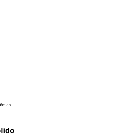
tômica
lido