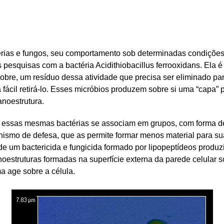
ctérias e fungos, seu comportamento sob determinadas condiçõe
 pesquisas com a bactéria Acidithiobacillus ferrooxidans. Ela
o cobre, um resíduo dessa atividade que precisa ser eliminado p
 fácil retirá-lo. Esses micróbios produzem sobre si uma “capa” 
noestrutura.
 essas mesmas bactérias se associam em grupos, com forma de
ismo de defesa, que as permite formar menos material para sua 
de um bactericida e fungicida formado por lipopeptídeos produzido
noestruturas formadas na superfície externa da parede celular 
 age sobre a célula.