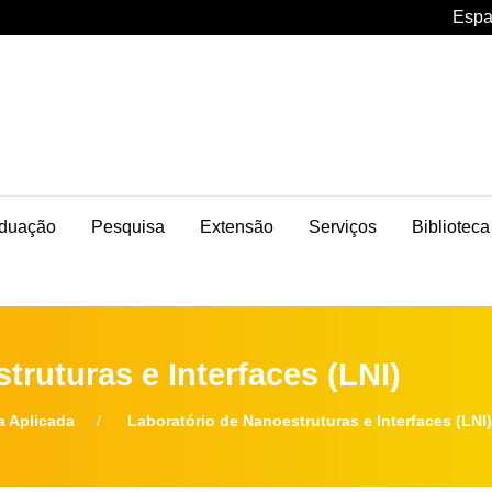
Espa
duação
Pesquisa
Extensão
Serviços
Biblioteca
truturas e Interfaces (LNI)
a Aplicada
Laboratório de Nanoestruturas e Interfaces (LNI)