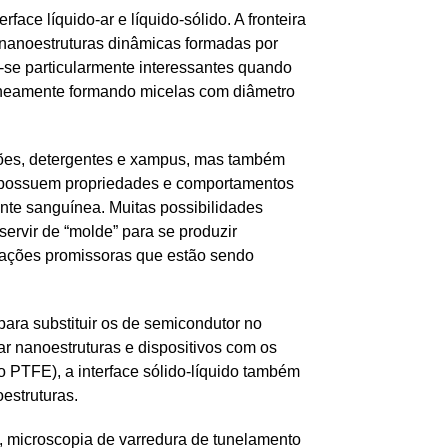
ace líquido-ar e líquido-sólido. A fronteira
e nanoestruturas dinâmicas formadas por
se particularmente interessantes quando
taneamente formando micelas com diâmetro
abões, detergentes e xampus, mas também
s possuem propriedades e comportamentos
ente sanguínea. Muitas possibilidades
rvir de “molde” para se produzir
icações promissoras que estão sendo
 para substituir os de semicondutor no
ar nanoestruturas e dispositivos com os
 PTFE), a interface sólido-líquido também
estruturas.
 microscopia de varredura de tunelamento