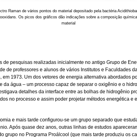
tro Raman de vários pontos do material depositado pela bactéria Acidithioba
rooxidans. Os picos dos gráficos dão indicações sobre a composição químic
material
s de pesquisas realizadas inicialmente no antigo Grupo de Ener
e de professores e alunos de vários Institutos e Faculdades da
 em 1973. Um dos vetores de energia alternativa abordados po
lise da água – um processo capaz de separar o oxigênio e o hi
stigava detalhes da interface entre as bolhas de hidrogênio pr
os no processo e assim poder projetar métodos energética e 
omia e mais tarde configurou-se um grupo separado que estudav
nio. Após quase dez anos, outras linhas de estudos aparecera
do grupo no Programa Proálcool (que mais tarde produziu os carr