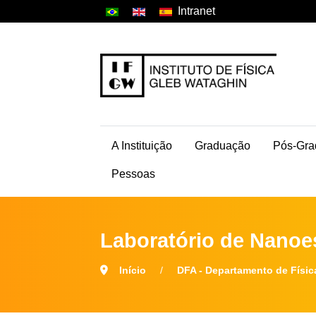
Intranet
A Instituição
Graduação
Pós-Gra
Pessoas
Laboratório de Nanoes
Início
DFA - Departamento de Físic