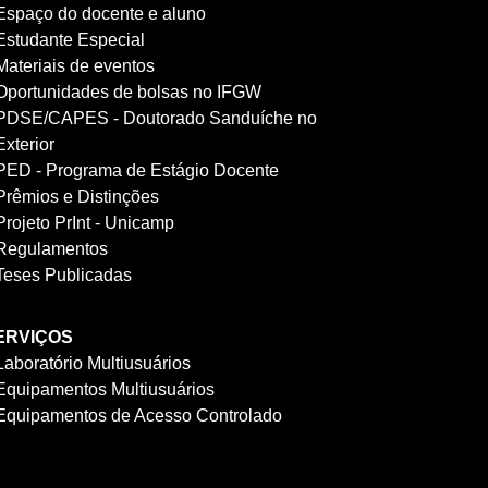
Espaço do docente e aluno
Estudante Especial
Materiais de eventos
Oportunidades de bolsas no IFGW
PDSE/CAPES - Doutorado Sanduíche no
Exterior
PED - Programa de Estágio Docente
Prêmios e Distinções
Projeto PrInt - Unicamp
Regulamentos
Teses Publicadas
ERVIÇOS
Laboratório Multiusuários
Equipamentos Multiusuários
Equipamentos de Acesso Controlado