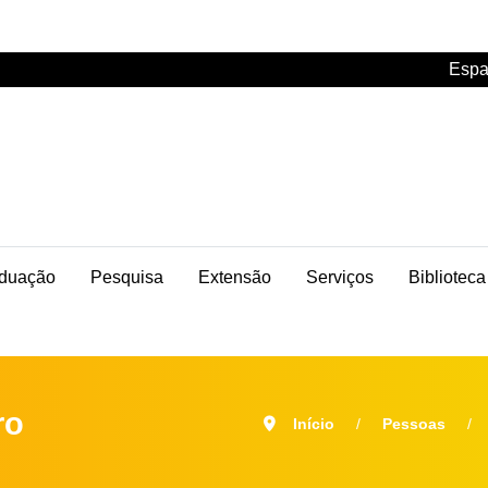
Espa
duação
Pesquisa
Extensão
Serviços
Biblioteca
ro
Início
Pessoas