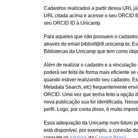
Cadastros realizados a partir dessa URL j
URL citada acima e acesse o seu ORCID ID
seu ORCID ID à Unicamp.
Para aqueles que não possuem o cadastro, 
através do email
biblioif@ifi.unicamp.br
. E
Bibliotecas da Unicamp que tem como obje
Além de realizar o cadastro e a vinculaç
poderá ser feita de forma mais eficiente s
quando estiver realizando seu cadastro. E
Metadata Search, etc) frequentemente en
ORCID. Uma vez que tenha feito a opção de
nova publicação sua for identificada. Ness
perfil. Logo, por conta disso, é muito imp
Essa adequação da Unicamp num futuro pró
está disponível, por exemplo, a conexão d
consulte os
tutoriais
da
Conecti Brasil