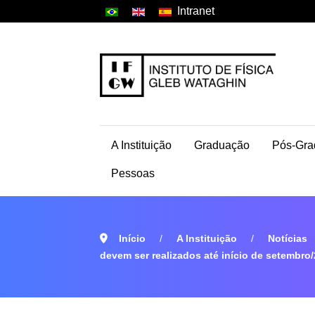
Intranet
A Instituição
Graduação
Pós-Gra
Pessoas
Início
A Instituição
Notícias
devem ser realizados até início de setembro