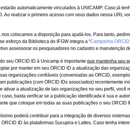
á estarão automaticamente vinculados à UNICAMP. Caso já tenha 
. Ao realizar o primeiro acesso com seus dados nessa URL vo
nos colocamos a disposição para ajudá-los. Para tanto, pedim
sse esforço da Biblioteca do IFGW integra a “
Campanha ORCID
tivo assessorar os pesquisadores no cadastro e manutenção 
ão do seu ORCID ID à Unicamp é importante
que mantenha seu per
e optar por manter em seu ORCID ID a atualização das organizaçõ
ssas organizações confiáveis (conveniadas ao ORCID, exemplo: 
viam publicações (com ORCID IDs associados) recentemente i
 ativar a atualização de tais organizações no seu perfil, vo
e caso, basta verificar se a publicação identificada é sua e a
ortante que coloque em todas as suas publicações o seu ORCID I
ximo poderá contribuir para a integração de diversos sistema
o ORCID ID às plataformas Sucupira e Lattes. Caso tenha inte