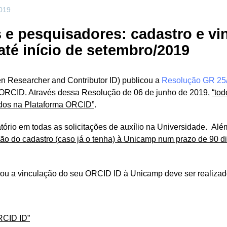
2019
 e pesquisadores: cadastro e v
até início de setembro/2019
Researcher and Contributor ID) publicou a
Resolução GR 25
ORCID. Através dessa Resolução de 06 de junho de 2019,
“tod
ados na Plataforma ORCID”
.
ório em todas as solicitações de auxílio na Universidade. Al
ção do cadastro (caso já o tenha) à Unicamp num prazo de 90 di
 ou a vinculação do seu ORCID ID à Unicamp deve ser realizad
RCID ID”