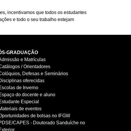
es, incentivamos que todos os estudantes
ações e todo o seu trabalho estejam
ÓS-GRADUAÇÃO
Admissão e Matrículas
Catálogos / Orientadores
Colóquios, Defesas e Seminários
Disciplinas oferecidas
Escolas de Inverno
Espaço do docente e aluno
Estudante Especial
Materiais de eventos
Oportunidades de bolsas no IFGW
PDSE/CAPES - Doutorado Sanduíche no
Exterior