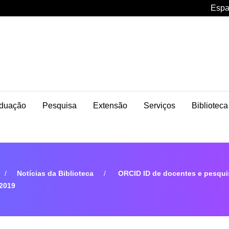
Espa
duação
Pesquisa
Extensão
Serviços
Biblioteca
Notícias da Biblioteca
ORCID ID de docentes e pesqui
/2019