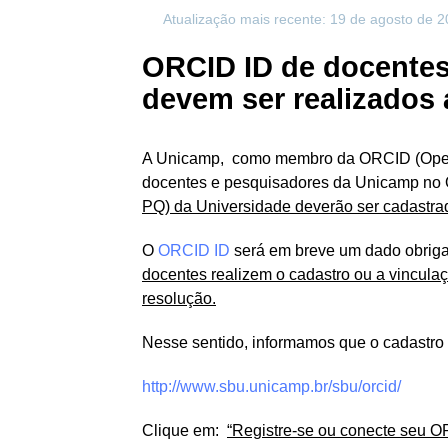
Atualização mais recente: 19 de agosto de 
ORCID ID de docentes
devem ser realizados 
A Unicamp, como membro da ORCID (Open 
docentes e pesquisadores da Unicamp no 
PQ) da Universidade deverão ser cadastr
O
ORCID ID
será em breve um dado obrigat
docentes realizem o cadastro ou a vincula
resolução.
Nesse sentido, informamos que o cadastro
http://www.sbu.unicamp.br/sbu/orcid/
Clique em:
“Registre-se ou conecte seu O