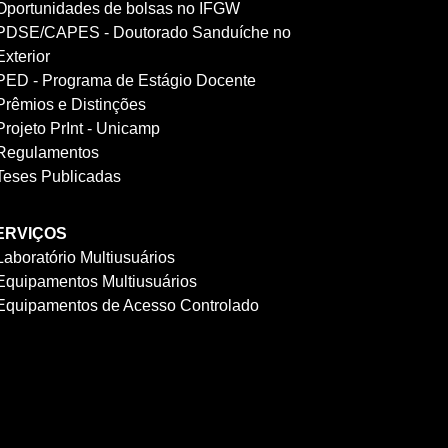
Oportunidades de bolsas no IFGW
PDSE/CAPES - Doutorado Sanduíche no
Exterior
PED - Programa de Estágio Docente
Prêmios e Distinções
Projeto PrInt - Unicamp
Regulamentos
Teses Publicadas
ERVIÇOS
Laboratório Multiusuários
Equipamentos Multiusuários
Equipamentos de Acesso Controlado