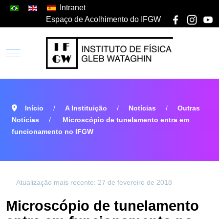
Intranet
Espaço de Acolhimento do IFGW
Início
A Instituição
Notícias
Outras
Notícias
Microscópio de tunelamento entra em
funcionamento no IFGW
Atualização mais recente: 27 de fevereiro de 2018
Microscópio de tunelamento