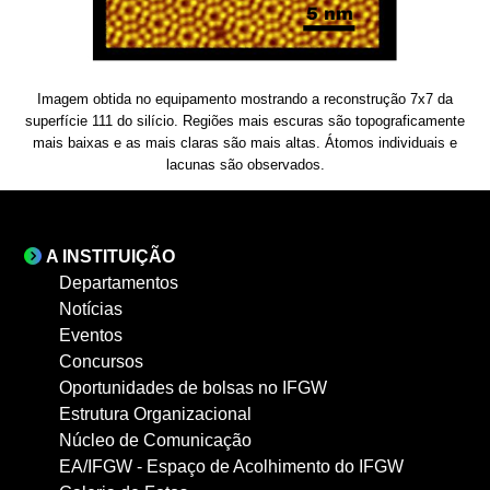
Imagem obtida no equipamento mostrando a reconstrução 7x7 da
superfície 111 do silício. Regiões mais escuras são topograficamente
mais baixas e as mais claras são mais altas. Átomos individuais e
lacunas são observados.
A INSTITUIÇÃO
Departamentos
Notícias
Eventos
Concursos
Oportunidades de bolsas no IFGW
Estrutura Organizacional
Núcleo de Comunicação
EA/IFGW - Espaço de Acolhimento do IFGW