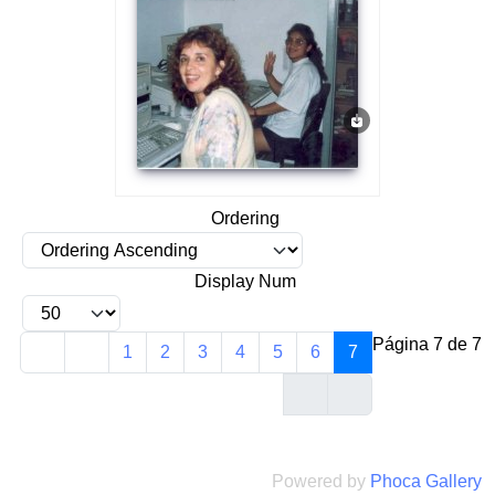
Ordering
Display Num
Página 7 de 7
1
2
3
4
5
6
7
Powered by
Phoca Gallery