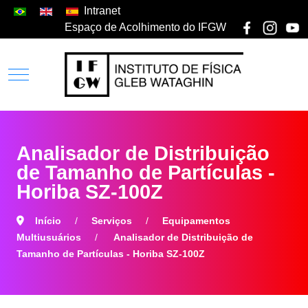
Intranet
Espaço de Acolhimento do IFGW
Analisador de Distribuição
de Tamanho de Partículas -
Horiba SZ-100Z
Início
Serviços
Equipamentos
Multiusuários
Analisador de Distribuição de
Tamanho de Partículas - Horiba SZ-100Z