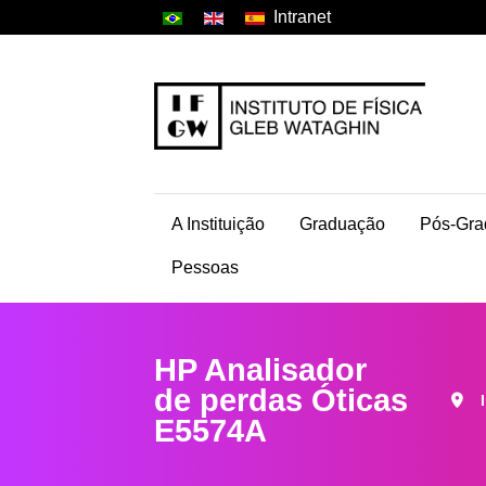
Intranet
A Instituição
Graduação
Pós-Gra
Pessoas
HP Analisador
de perdas Óticas
E5574A