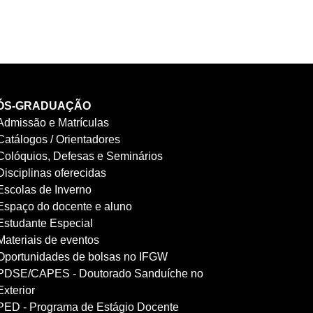
ÓS-GRADUAÇÃO
Admissão e Matrículas
Catálogos / Orientadores
Colóquios, Defesas e Seminários
Disciplinas oferecidas
Escolas de Inverno
Espaço do docente e aluno
Estudante Especial
Materiais de eventos
Oportunidades de bolsas no IFGW
PDSE/CAPES - Doutorado Sanduíche no
Exterior
PED - Programa de Estágio Docente