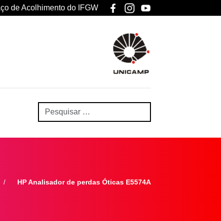
ço de Acolhimento do IFGW
HP Analisador de perdas Óticas E5574A