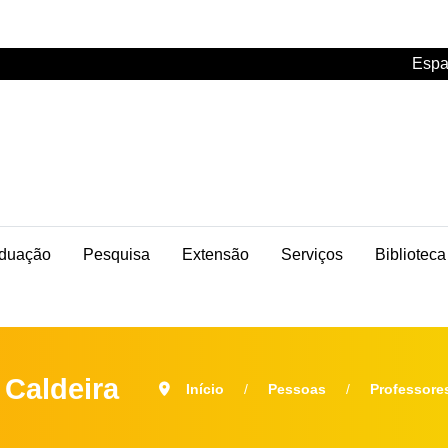
Espa
duação
Pesquisa
Extensão
Serviços
Biblioteca
 Caldeira
Início
Pessoas
Professore