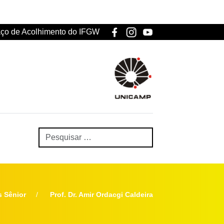
ço de Acolhimento do IFGW
s Sênior
Prof. Dr. Amir Ordacgi Caldeira