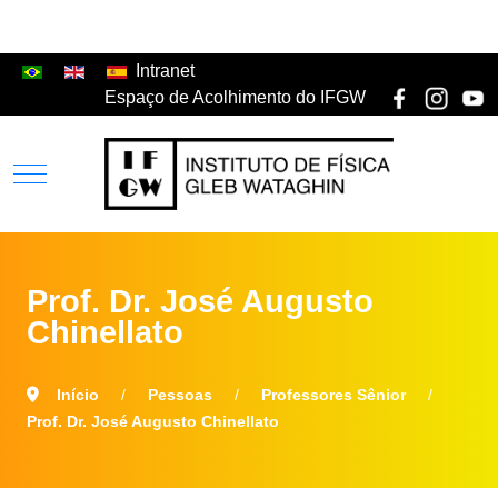
Intranet
Espaço de Acolhimento do IFGW
Prof. Dr. José Augusto
Chinellato
Início
Pessoas
Professores Sênior
Prof. Dr. José Augusto Chinellato