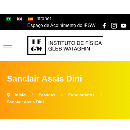
Intranet
Espaço de Acolhimento do IFGW
Sanclair Assis Dini
Início
Pessoas
Funcionários
Sanclair Assis Dini