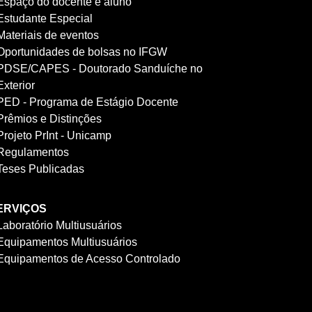
Espaço do docente e aluno
Estudante Especial
Materiais de eventos
Oportunidades de bolsas no IFGW
PDSE/CAPES - Doutorado Sanduíche no
Exterior
PED - Programa de Estágio Docente
Prêmios e Distinções
Projeto PrInt - Unicamp
Regulamentos
Teses Publicadas
ERVIÇOS
Laboratório Multiusuários
Equipamentos Multiusuários
Equipamentos de Acesso Controlado