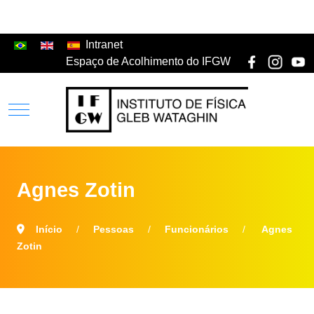
Intranet
Espaço de Acolhimento do IFGW
Agnes Zotin
Início
Pessoas
Funcionários
Agnes
Zotin