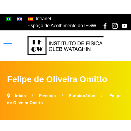
Intranet
Espaço de Acolhimento do IFGW
Felipe de Oliveira Omitto
Início
Pessoas
Funcionários
Felipe
de Oliveira Omitto