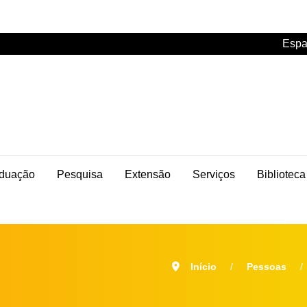
Espa
duação
Pesquisa
Extensão
Serviços
Biblioteca
l
Início
Pessoas