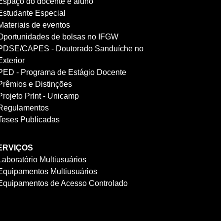
Espaço do docente e aluno
Estudante Especial
Materiais de eventos
Oportunidades de bolsas no IFGW
PDSE/CAPES - Doutorado Sanduíche no
Exterior
PED - Programa de Estágio Docente
Prêmios e Distinções
Projeto PrInt - Unicamp
Regulamentos
Teses Publicadas
ERVIÇOS
Laboratório Multiusuários
Equipamentos Multiusuários
Equipamentos de Acesso Controlado